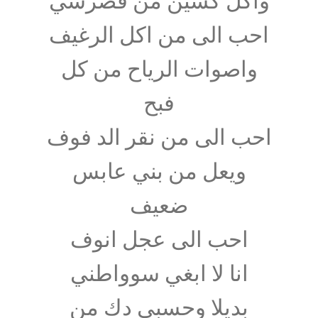
واكل كسين من قصرسي
احب الى من اكل الرغيف
واصوات الرياح من كل
فبح
احب الى من نقر الد فوف
ويعل من بني عابس
ضعيف
احب الى عجل انوف
انا لا ابغي سوواطني
بديلا وحسبي دك من