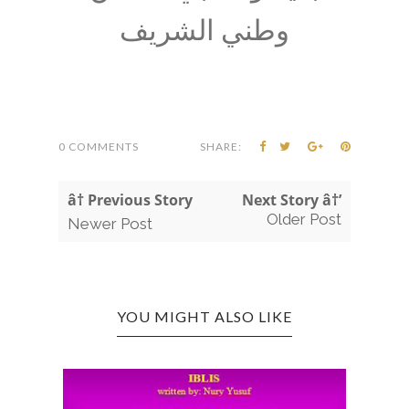
وطني الشريف
0 COMMENTS
SHARE:
â† Previous Story
Next Story â†’
Older Post
Newer Post
YOU MIGHT ALSO LIKE