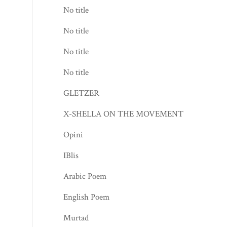
No title
No title
No title
No title
GLETZER
X-SHELLA ON THE MOVEMENT
Opini
IBlis
Arabic Poem
English Poem
Murtad