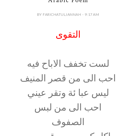
Arabic Poem
BY FARICHATULJANNAH - 9:17 AM
التقوى
لست تخفف الاباح فيه
احب الى من قصر المنيف
ليس عبا ئة وتقر عيني
احب الى من لبس
الصفوف