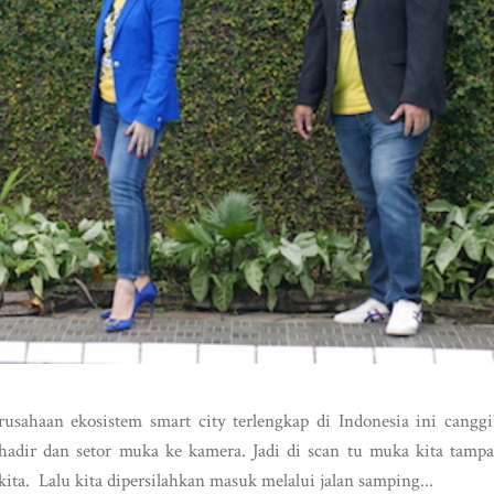
usahaan ekosistem smart city terlengkap di Indonesia ini cangg
r hadir dan setor muka ke kamera. Jadi di scan tu muka kita tamp
ita. Lalu kita dipersilahkan masuk melalui jalan samping...