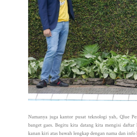
Namanya juga kantor pusat teknologi yah, Qlue Per
banget gaes. Begitu kita datang kita mengisi dafta
kanan kiri atas bawah lengkap dengan nama dan info k