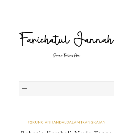
#2KUNCIANHANDALDALAM1RANGKAIAN