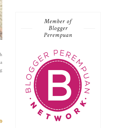
Member of
Blogger
Perempuan
ah
sa
ng