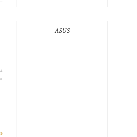
ASUS
ya
ja