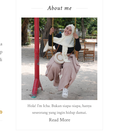
About me
da
ap
di
Hola! I’m Icha. Bukan siapa-siapa, hanya
seseorang yang ingin hidup damai.
Read More