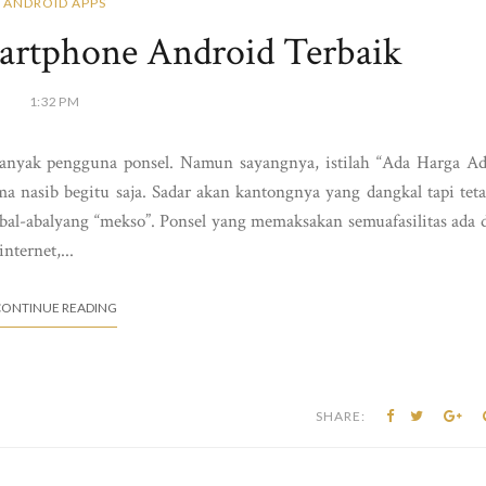
ANDROID APPS
rtphone Android Terbaik
1:32 PM
banyak pengguna ponsel. Namun sayangnya, istilah “Ada Harga A
 nasib begitu saja. Sadar akan kantongnya yang dangkal tapi tet
bal-abalyang “mekso”. Ponsel yang memaksakan semuafasilitas ada 
nternet,...
ONTINUE READING
SHARE: