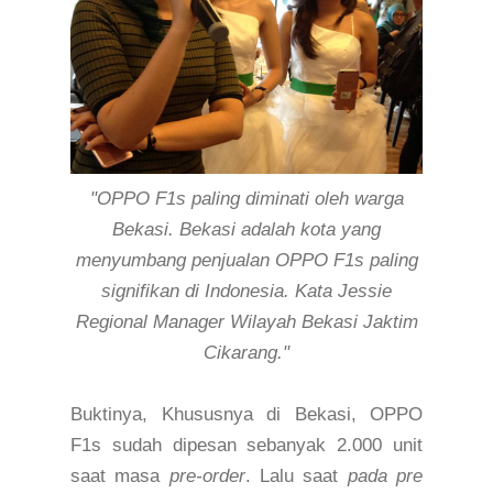
"
O
P
PO
F1s paling diminati oleh warga
Bekasi.
Bekasi adalah kota yang
menyumbang penjualan
OPPO
F1s paling
signifikan di Indonesia.
Kata Jessie
Regional Manager Wilayah Bekasi Jaktim
Cikarang."
Buktinya, Khususnya di Bekasi,
O
PPO
F1s sudah dipesan sebanyak 2.000 unit
saat masa
pre-order
. Lalu s
aat
pada
pre