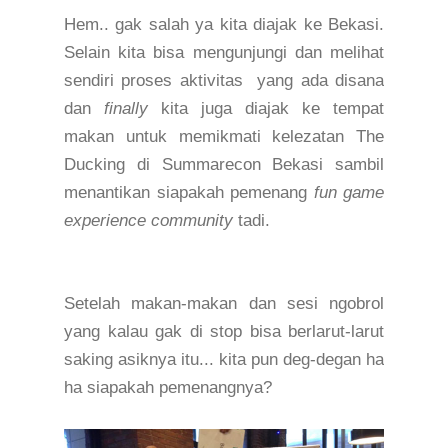
Hem.. gak salah ya kita diajak ke Bekasi.
Selain kita bisa mengunjungi dan melihat
sendiri proses akti
v
itas yang ada disana
dan
finally
kita juga diajak ke tempat
makan untuk memikmati kelezata
n
The
Ducking di Summarecon Bekasi sambil
menantikan siapakah pemenang
fun game
experience community
tadi.
Setelah makan-makan dan sesi ngobrol
yang kalau gak di stop bisa berlarut-larut
saking asiknya itu... kita pun deg
-
degan h
a
ha siapakah pemenangnya?