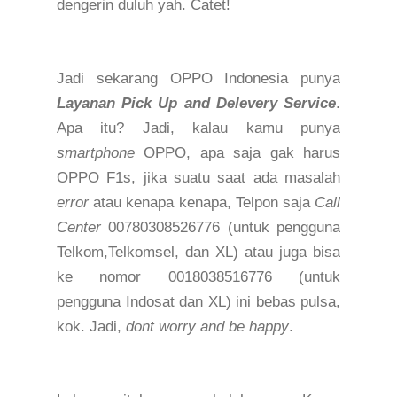
dengerin duluh yah. Catet!
Jadi sekarang OPPO Indonesia punya
Layanan Pick Up and Delevery Service
.
Apa itu? Jadi, kalau kamu punya
smartphone
OPPO, apa saja gak harus
OPPO F1s, jika suatu saat ada masalah
error
atau kenapa kenapa, Telpon saja
Call
Center
00780308526776 (untuk pengguna
Telkom,Telkomsel, dan XL) atau juga bisa
ke nomor 0018038516776 (untuk
pengguna Indosat dan XL)
ini bebas pulsa,
kok.
J
adi,
dont worry and be happy
.