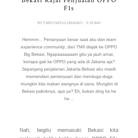
Bekasi Rajai Penjualan OPPO
F1s
BY FARICHATULJANNAH - 1:13 AM
H
emmm... Pertanyaan besar saat aku dan
t
ea
m
experience community
, dari
T
MII diajak ke
O
PPO
Big
Bekasi. Ngapaaaaaaain gitu ya jauh amat,
kenapa gak ke
OPPO yang ada di Jakarta aja?
Sepanjang perjalanan Jakarta
-B
ekasi aku masih
memendam pertanyaan dan menduga-duga
mungkin kita makan siangnya di sana
.
M
ungkin di
B
ekasi pabriknya, apa ya? Eh, bukan ding he he
he…
Nah, begitu memasuki
B
ekasi kita