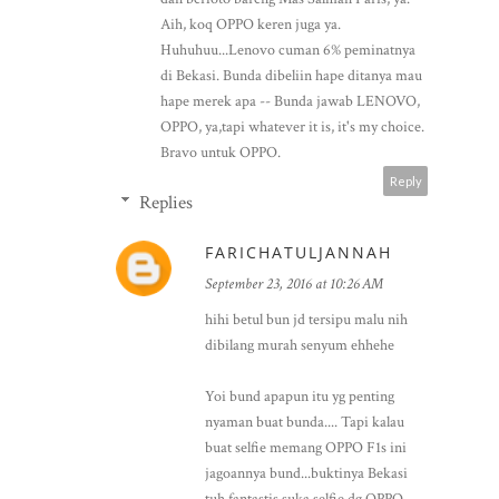
Aih, koq OPPO keren juga ya.
Huhuhuu...Lenovo cuman 6% peminatnya
di Bekasi. Bunda dibeliin hape ditanya mau
hape merek apa -- Bunda jawab LENOVO,
OPPO, ya,tapi whatever it is, it's my choice.
Bravo untuk OPPO.
Reply
Replies
FARICHATULJANNAH
September 23, 2016 at 10:26 AM
hihi betul bun jd tersipu malu nih
dibilang murah senyum ehhehe
Yoi bund apapun itu yg penting
nyaman buat bunda.... Tapi kalau
buat selfie memang OPPO F1s ini
jagoannya bund...buktinya Bekasi
tuh fantastis suka selfie dg OPPO