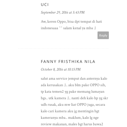
UCI
September 29, 2016 at 5:43 PM
Aw, keren Oppo, bisa dpt tempat di hati
indonesaaa ^^ salam kenal ya mba :)
Reply
FANNY FRISTHIKA NILA
October 8, 2016 at 10:15 PM
salut ama service jemput dan anternya kalo
ada kerusakan :).. aku blm pake OPPO sih,
tp kata temen2 yg pake memang lumayan
bgs.. utk kamera :).. nanti deh kalo hp yg skr
udh rusak, aku mw liat OPPO juga, secara
kalo cari kamera aku jg mentingin bgt
kameranya mba.. maklum, kalo lg nge
review makanan, males bgt harus bawa2