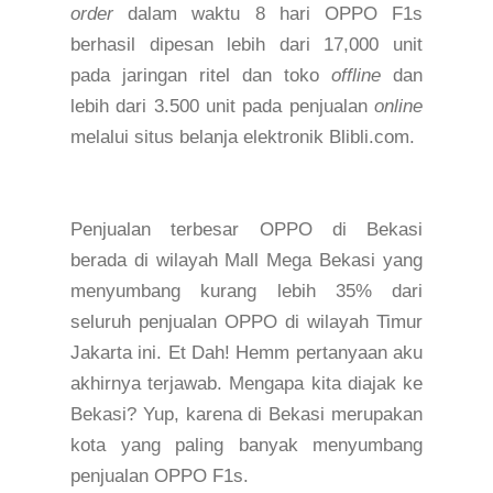
order
dalam waktu 8 hari
O
PPO
F1s
berhasil dipesan lebih dari 17,000 unit
pada jaringan ritel dan
toko
offline
dan
lebih dari 3.500 unit pada penjualan
online
melalui
situs belanja elektronik Blibli.com.
P
enjualan terbesar O
PPO
di Bekasi
berada di wilayah Mall Mega Bekasi
yang
menyumbang kurang lebih 35% dari
seluruh penjualan O
PPO
di
wilayah Timur
Jakarta ini.
Et Dah! Hem
m
pertanyaan aku
akhirnya terjawab. Mengapa kita diajak ke
Bekasi? Yup, karena di Bekasi
merupakan
kota yang paling banyak menyumbang
penjualan OPPO F1s.