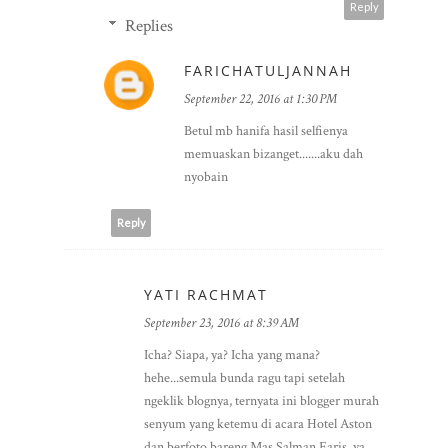
Reply
Replies
FARICHATULJANNAH
September 22, 2016 at 1:30 PM
Betul mb hanifa hasil selfienya
memuaskan bizanget.......aku dah
nyobain
Reply
YATI RACHMAT
September 23, 2016 at 8:39 AM
Icha? Siapa, ya? Icha yang mana?
hehe...semula bunda ragu tapi setelah
ngeklik blognya, ternyata ini blogger murah
senyum yang ketemu di acara Hotel Aston
dan berfoto bareng Mas Salman Faris, ya.