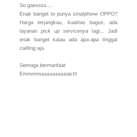
So gaessss....
Enak banget to punya
smatphone
OPPO?
Harga terjangkau, kualitas bagus, ada
layanan
pick up servicenya
lagi... Jadi
enak banget kalau ada ap
a-
apa tinggal
callling
aja.
Semoga bermanfaat
Emmmmuuuuuuuuuuach!