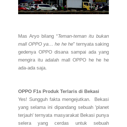
Mas Aryo bilang “
Teman-teman itu bukan
mall OPPO ya… he he he
” ternyata saking
gedenya OPPO disana sampai ada yang
mengira itu adalah mall OPPO he he he
ada
-
ada saja.
O
PPO
F1s Produk Terlaris di Bekasi
Yes! Sungguh fakta mengejutkan.
Bekasi
yang selama ini dipandang sebuah
'
planet
terjauh
'
ternyata masyarakat
B
ekasi punya
selera yang cerdas untuk sebuah