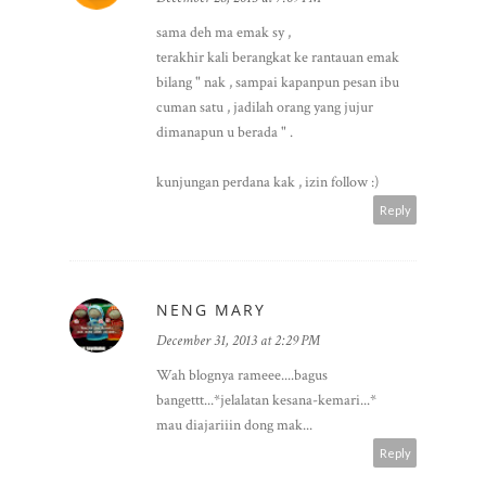
sama deh ma emak sy ,
terakhir kali berangkat ke rantauan emak
bilang " nak , sampai kapanpun pesan ibu
cuman satu , jadilah orang yang jujur
dimanapun u berada " .
kunjungan perdana kak , izin follow :)
Reply
NENG MARY
December 31, 2013 at 2:29 PM
Wah blognya rameee....bagus
bangettt...*jelalatan kesana-kemari...*
mau diajariiin dong mak...
Reply