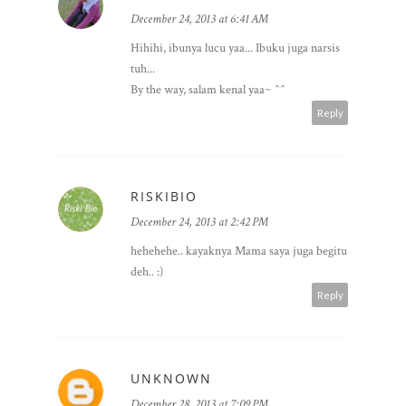
December 24, 2013 at 6:41 AM
Hihihi, ibunya lucu yaa... Ibuku juga narsis
tuh...
By the way, salam kenal yaa~ ^^
Reply
RISKIBIO
December 24, 2013 at 2:42 PM
hehehehe.. kayaknya Mama saya juga begitu
deh.. :)
Reply
UNKNOWN
December 28, 2013 at 7:09 PM