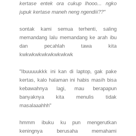
kertase entek ora cukup lhooo... ngko
jupuk kertase maneh neng ngendiii??"
sontak kami semua terhenti, saling
memandang lalu memandang ke arah ibu
dan pecahlah tawa kita
kwkwkwkwkwkwkwkwk
"Ibuuuuukkk ini kan di laptop, gak pake
kertas, kalo halaman ini habis masih bisa
kebawahnya lagi, mau berapapun
banyaknya kita menulis tidak
masalaaahhh"
hmmm ibuku ku pun mengerutkan
keningnya berusaha memahami