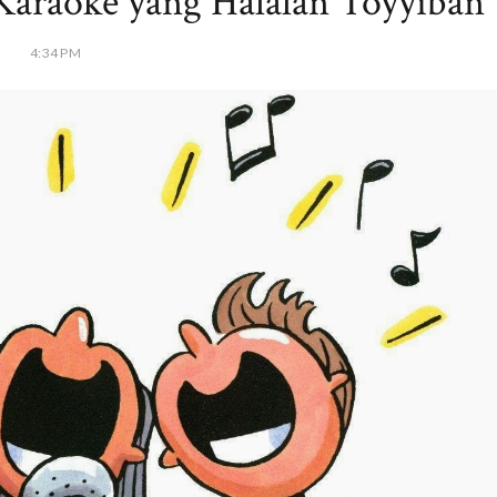
araoke yang Halalan Toyyiban
4:34 PM