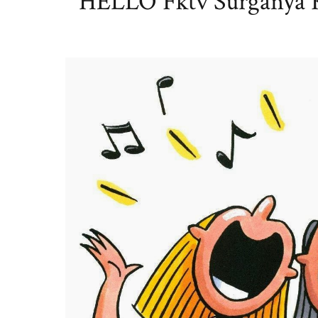
HELLO Fktv Surganya K