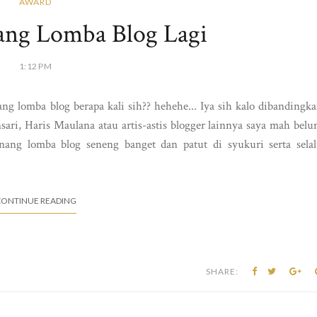
AWARD
ang Lomba Blog Lagi
1:12 PM
ng lomba blog berapa kali sih?? hehehe... Iya sih kalo dibandingk
ri, Haris Maulana atau artis-astis blogger lainnya saya mah bel
nang lomba blog seneng banget dan patut di syukuri serta sela
ONTINUE READING
SHARE: