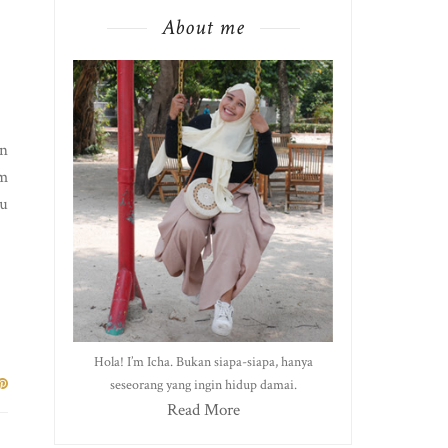
About me
an
um
lu
Hola! I’m Icha. Bukan siapa-siapa, hanya
seseorang yang ingin hidup damai.
Read More