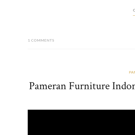
C
1 COMMENTS
PA
Pameran Furniture Indon