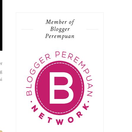
Member of
Blogger
Perempuan
er
ng
ni